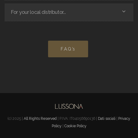
For your local distributor...
F.A.Q.’s
(c) 2025 |
All Rights Reserved
| P.IVA: IT04056690136 |
Dati sociali
|
Privacy
Policy
|
Cookie Policy